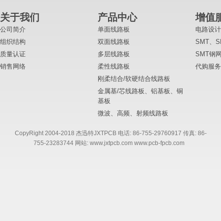
关于我们
产品中心
增值
公司简介
单面线路板
电路设计
组织结构
双面线路板
SMT、
质量认证
多层线路板
SMT钢
销售网络
柔性线路板
代购服务
刚柔结合/软硬结合线路板
金属基/芯线路板、铝基板、铜
基板
微波、高频、射频线路板
CopyRight 2004-2018 杰迅特JXTPCB 电话: 86-755-29760917 传真: 86-
755-23283744 网站: www.jxtpcb.com www.pcb-fpcb.com