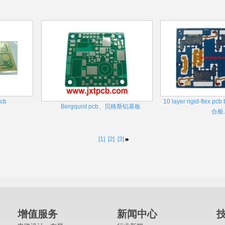
cb
10 layer rigid-flex
Bergquist pcb、贝格斯铝基板
合板..
[1]
[2]
[3]
增值服务
新闻中心